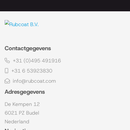
Contactgegevens
+31 (0)495 491916
+31 6 53923830
info@rubcoat.com
Adresgegevens
De Kempen 12
6021 PZ Budel
Nederland