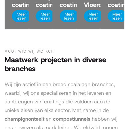
coating
coatings
coating
Vloercoating
coating
Meer
Meer
Meer
Meer
Meer
lezen
lezen
lezen
lezen
lezen
Voor wie wij werken
Maatwerk projecten in diverse
branches
Wij zijn actief in een breed scala aan branches,
waarbij wij ons specialiseren in het leveren en
aanbrengen van coatings die voldoen aan de
unieke eisen van elke sector. Met name in de
champignonteelt
en
composttunnels
hebben wij
ons bewezen als marktleider. Wereldwijd mogen