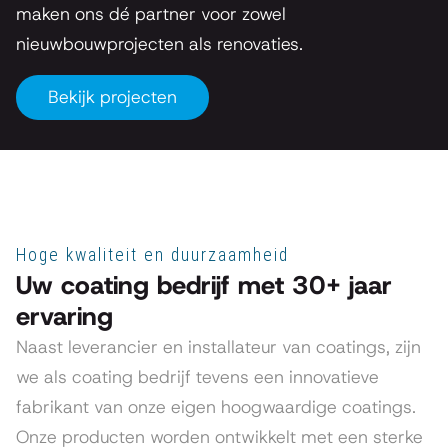
maken ons dé partner voor zowel
nieuwbouwprojecten als renovaties.
Bekijk projecten
Hoge kwaliteit en duurzaamheid
Uw coating bedrijf met 30+ jaar
ervaring
Naast leverancier en installateur van coatings, zijn
we als coating bedrijf tevens een innovatieve
fabrikant van onze eigen hoogwaardige coatings.
Onze producten worden ontwikkelt met een sterke