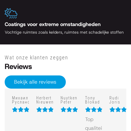
Coatings voor extreme omstandigheden
Vochtige ruimtes zoals kelders, ruimtes met schadelijke stoffen
Wat onze klanten zeggen
Reviews
Bekijk alle reviews
Михаил
Herbert
Nuytkens
Tony
Rudi
Русланович
Nieuwenhuis
Peter
Blokad
Joris
Top
qualiteit