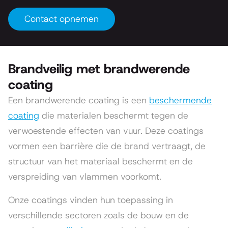
Contact opnemen
Brandveilig met brandwerende
coating
Een brandwerende coating is een
beschermende
coating
die materialen beschermt tegen de
verwoestende effecten van vuur. Deze coatings
vormen een barrière die de brand vertraagt, de
structuur van het materiaal beschermt en de
verspreiding van vlammen voorkomt.
Onze coatings vinden hun toepassing in
verschillende sectoren zoals de bouw en de