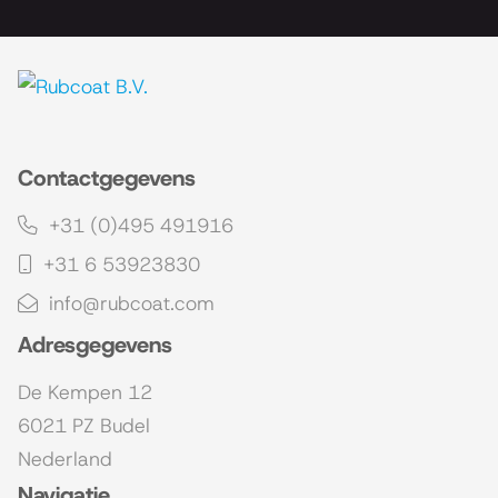
Contactgegevens
+31 (0)495 491916
+31 6 53923830
info@rubcoat.com
Adresgegevens
De Kempen 12
6021 PZ Budel
Nederland
Navigatie